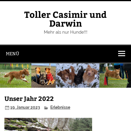
Zum
Inhalt
springen
Toller Casimir und
Darwin
Mehr als nur Hunde!!!
MENÜ
Unser Jahr 2022
19. Januar 2023
Erlebnisse