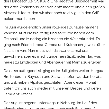
der Hundeschule O.S.K.A.R. Eine negative Besonderheit war
der erste Zeckenbiss, der sich entzündete und einen großen
Abszess bildete, den wir aber noch relativ gut in den Griff
bekommen haben.
Im Juni wurde endlich unser rollendes Zuhause namens
Vanessa, kurz Nessie, fertig und so wurde neben dem
Treibball und Minddog ein bisschen die Welt erkundet. Es
ging nach Friedrichroda, Geroda und Kulmbach, jeweils über
Nacht im Van. Man muss sich da zwar erst mal dran
gewöhnen, aber es macht ungemein Spaß, jeden Tag was
neues zu Entdecken und Abenteuer mit Mama zu erleben.
Da es so aufregend ist, ging es im Juli gleich weiter. Horgau,
Breitenbrunn, Bayreuth und Schwarzhofen wurden bereist,
und z.B. neben Alpakas geschlafen. Aber diesen Monat
trafen wir uns auch wieder mit unseren Besties und deren
Familienzuwachs.
Der August begann unterwegs in Nabburg. Im Lauf des
Monats ging es unter anderem noch nach Seukendorf,