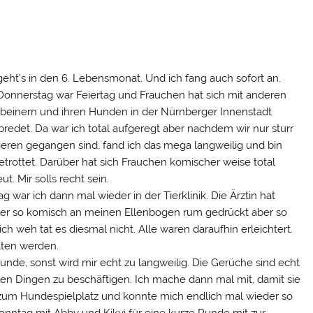
geht’s in den 6. Lebensmonat. Und ich fang auch sofort an.
onnerstag war Feiertag und Frauchen hat sich mit anderen
beinern und ihren Hunden in der Nürnberger Innenstadt
bredet. Da war ich total aufgeregt aber nachdem wir nur sturr
ieren gegangen sind, fand ich das mega langweilig und bin
etrottet. Darüber hat sich Frauchen komischer weise total
ut. Mir solls recht sein.
ag war ich dann mal wieder in der Tierklinik. Die Ärztin hat
er so komisch an meinen Ellenbogen rum gedrückt aber so
ich weh tat es diesmal nicht. Alle waren daraufhin erleichtert.
lten werden.
nde, sonst wird mir echt zu langweilig. Die Gerüche sind echt
en Dingen zu beschäftigen. Ich mache dann mal mit, damit sie
h zum Hundespielplatz und konnte mich endlich mal wieder so