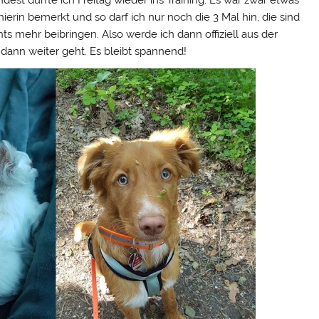
ndest durfte ich Freitag wieder ins Training. Es war zwar etwas
nierin bemerkt und so darf ich nur noch die 3 Mal hin, die sind
ts mehr beibringen. Also werde ich dann offiziell aus der
ann weiter geht. Es bleibt spannend!