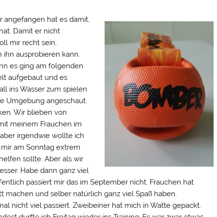
 angefangen hat es damit,
at. Damit er nicht
ll mir recht sein,
h ihn ausprobieren kann.
enn es ging am folgenden
lt aufgebaut und es
all ins Wasser zum spielen
 die Umgebung angeschaut.
ken. Wir blieben von
e mit meinem Frauchen im
aber irgendwie wollte ich
 mir am Sonntag extrem
helfen sollte. Aber als wir
esser. Habe dann ganz viel
fentlich passiert mir das im September nicht. Frauchen hat
aputt machen und selber natürlich ganz viel Spaß haben.
al nicht viel passiert. Zweibeiner hat mich in Watte gepackt.