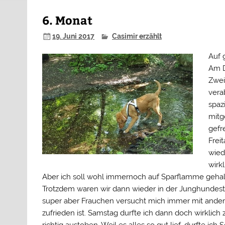
6. Monat
19. Juni 2017
Casimir erzählt
Auf 
Am D
Zwei
vera
spaz
mitg
gefre
Freit
wied
wirkl
Aber ich soll wohl immernoch auf Sparflamme geha
Trotzdem waren wir dann wieder in der Junghundestu
super aber Frauchen versucht mich immer mit ander
zufrieden ist. Samstag durfte ich dann doch wirklic