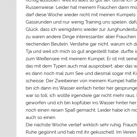
richtig austoben. Weil es alles so gut lief, durfte ic
Russenwiese. Leider hat meinem Frauchen dann morg
darf diese Woche wieder nicht mit meinen Kumpels s
Gassirunden und nur wenig Training uns spielen, d
Glück, dass ich wenigstens wieder zur Junghundestun
zu waren andere Dinge interessanter, aber Frauchen wa
riechenden Beuteln. Verstehe gar nicht, warum ich da
Tja und weil ich mich so gut angestellt habe, durft
zum Weißensee mit meinem Kumpel. Er ist mit sei
das mit dem Typen auch mal ausprobiert, aber das w
es dann noch mal zum See und diesmal sogar mit Kik
scheisse. Der Zweibeiner von meinem Kumpel hatte 
bin ich dann ins Wasser einfach hinter her gesprunge
war so toll, ich wollte irgendwie gar nicht mehr rau
geworfen und ich bin kopfüber ins Wasser hinter h
noch einen riesen Spaß gemacht. Leider habe ich nic
auch so einen.
Die nächste Woche verlief wirklich sehr ruhig. Frauch
Ruhe gegönnt und hab mit ihr gekuschelt. Im Verein z