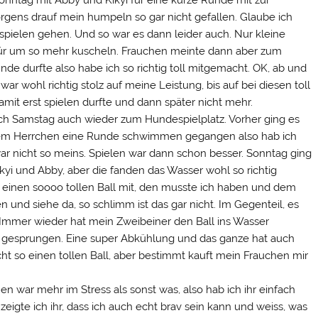
h Sonntag mit Abby und Kikyi für eine kurze Runde mit zur
ens drauf mein humpeln so gar nicht gefallen. Glaube ich
pielen gehen. Und so war es dann leider auch. Nur kleine
afür um so mehr kuscheln. Frauchen meinte dann aber zum
de durfte also habe ich so richtig toll mitgemacht. OK, ab und
r wohl richtig stolz auf meine Leistung, bis auf bei diesen toll
mit erst spielen durfte und dann später nicht mehr.
e ich Samstag auch wieder zum Hundespielplatz. Vorher ging es
nem Herrchen eine Runde schwimmen gegangen also hab ich
ar nicht so meins. Spielen war dann schon besser. Sonntag ging
yi und Abby, aber die fanden das Wasser wohl so richtig
einen soooo tollen Ball mit, den musste ich haben und dem
n und siehe da, so schlimm ist das gar nicht. Im Gegenteil, es
s. Immer wieder hat mein Zweibeiner den Ball ins Wasser
er gesprungen. Eine super Abkühlung und das ganze hat auch
ht so einen tollen Ball, aber bestimmt kauft mein Frauchen mir
en war mehr im Stress als sonst was, also hab ich ihr einfach
eigte ich ihr, dass ich auch echt brav sein kann und weiss, was