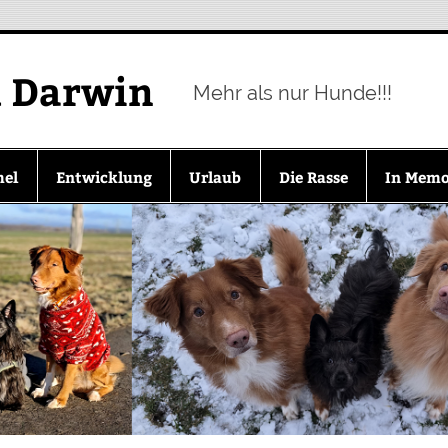
d Darwin
Mehr als nur Hunde!!!
mel
Entwicklung
Urlaub
Die Rasse
In Mem