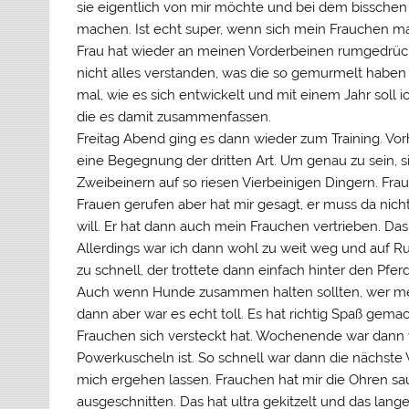
sie eigentlich von mir möchte und bei dem bisschen T
machen. Ist echt super, wenn sich mein Frauchen mal 
Frau hat wieder an meinen Vorderbeinen rumgedrückt. 
nicht alles verstanden, was die so gemurmelt haben a
mal, wie es sich entwickelt und mit einem Jahr sol
die es damit zusammenfassen.
Freitag Abend ging es dann wieder zum Training. Vo
eine Begegnung der dritten Art. Um genau zu sein, 
Zweibeinern auf so riesen Vierbeinigen Dingern. Fr
Frauen gerufen aber hat mir gesagt, er muss da nicht
will. Er hat dann auch mein Frauchen vertrieben. Das 
Allerdings war ich dann wohl zu weit weg und auf R
zu schnell, der trottete dann einfach hinter den Pfe
Auch wenn Hunde zusammen halten sollten, wer mein
dann aber war es echt toll. Es hat richtig Spaß gema
Frauchen sich versteckt hat. Wochenende war dann 
Powerkuscheln ist. So schnell war dann die nächst
mich ergehen lassen. Frauchen hat mir die Ohren sa
ausgeschnitten. Das hat ultra gekitzelt und das lange