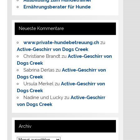
Ausbildung zum Hundetrainer
Ernährungsberater für Hunde
Neueste Kommentare
www.private-hundebetreuung.ch
zu
Active-Geschirr von Dogs Creek
Christiane Brandt
zu
Active-Geschirr von
Dogs Creek
Sabrina Derlas
zu
Active-Geschirr von
Dogs Creek
Ursula Merkel
zu
Active-Geschirr von
Dogs Creek
Nadine und Lucky
zu
Active-Geschirr
von Dogs Creek
Archiv
Archiv