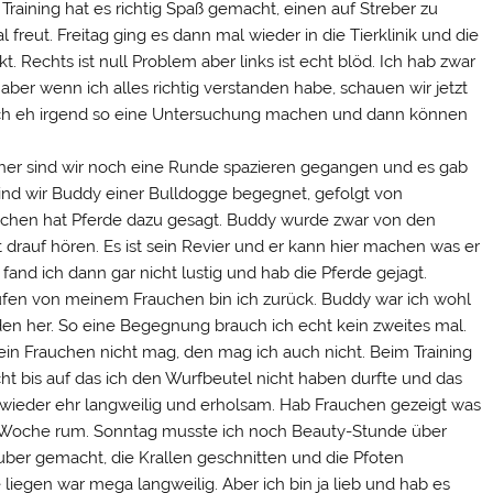
raining hat es richtig Spaß gemacht, einen auf Streber zu
freut. Freitag ging es dann mal wieder in die Tierklinik und die
Rechts ist null Problem aber links ist echt blöd. Ich hab zwar
ber wenn ich alles richtig verstanden habe, schauen wir jetzt
l ich eh irgend so eine Untersuchung machen und dann können
rher sind wir noch eine Runde spazieren gegangen und es gab
sind wir Buddy einer Bulldogge begegnet, gefolgt von
auchen hat Pferde dazu gesagt. Buddy wurde zwar von den
 drauf hören. Es ist sein Revier und er kann hier machen was er
fand ich dann gar nicht lustig und hab die Pferde gejagt.
ufen von meinem Frauchen bin ich zurück. Buddy war ich wohl
rden her. So eine Begegnung brauch ich echt kein zweites mal.
 Frauchen nicht mag, den mag ich auch nicht. Beim Training
cht bis auf das ich den Wurfbeutel nicht haben durfte und das
wieder ehr langweilig und erholsam. Hab Frauchen gezeigt was
e Woche rum. Sonntag musste ich noch Beauty-Stunde über
uber gemacht, die Krallen geschnitten und die Pfoten
 liegen war mega langweilig. Aber ich bin ja lieb und hab es