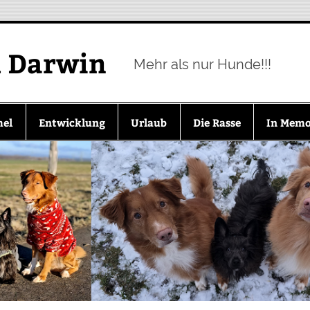
d Darwin
Mehr als nur Hunde!!!
mel
Entwicklung
Urlaub
Die Rasse
In Mem