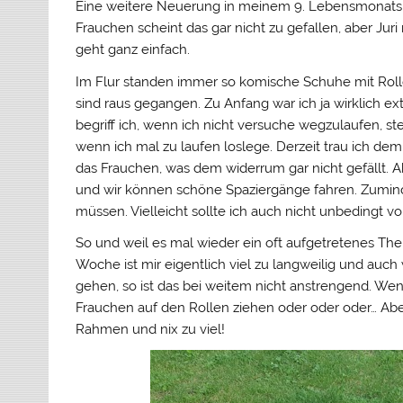
Eine weitere Neuerung in meinem 9. Lebensmonats,
Frauchen scheint das gar nicht zu gefallen, aber Jur
geht ganz einfach.
Im Flur standen immer so komische Schuhe mit Rollen
sind raus gegangen. Zu Anfang war ich ja wirklich e
begriff ich, wenn ich nicht versuche wegzulaufen, s
wenn ich mal zu laufen loslege. Derzeit trau ich dem
das Frauchen, was dem widerrum gar nicht gefällt. Aber
und wir können schöne Spaziergänge fahren. Zumindes
müssen. Vielleicht sollte ich auch nicht unbedingt vo
So und weil es mal wieder ein oft aufgetretenes Them
Woche ist mir eigentlich viel zu langweilig und a
gehen, so ist das bei weitem nicht anstrengend. We
Frauchen auf den Rollen ziehen oder oder oder… Aber di
Rahmen und nix zu viel!