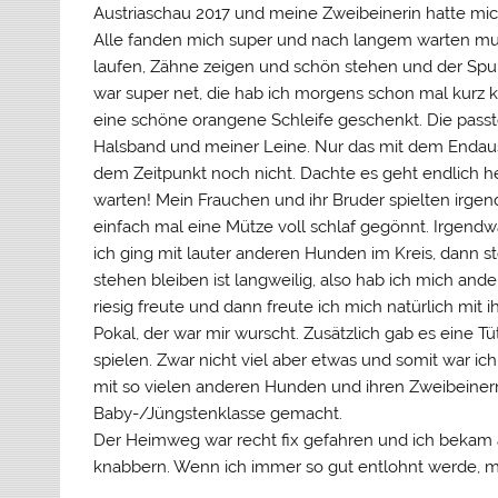
Austriaschau 2017 und meine Zweibeinerin hatte mi
Alle fanden mich super und nach langem warten mus
laufen, Zähne zeigen und schön stehen und der Spuk
war super net, die hab ich morgens schon mal kurz 
eine schöne orangene Schleife geschenkt. Die pass
Halsband und meiner Leine. Nur das mit dem Endaus
dem Zeitpunkt noch nicht. Dachte es geht endlich he
warten! Mein Frauchen und ihr Bruder spielten irge
einfach mal eine Mütze voll schlaf gegönnt. Irgendw
ich ging mit lauter anderen Hunden im Kreis, dann s
stehen bleiben ist langweilig, also hab ich mich ande
riesig freute und dann freute ich mich natürlich mit 
Pokal, der war mir wurscht. Zusätzlich gab es eine Tüte
spielen. Zwar nicht viel aber etwas und somit war ic
mit so vielen anderen Hunden und ihren Zweibeinern.
Baby-/Jüngstenklasse gemacht.
Der Heimweg war recht fix gefahren und ich bekam a
knabbern. Wenn ich immer so gut entlohnt werde, ma