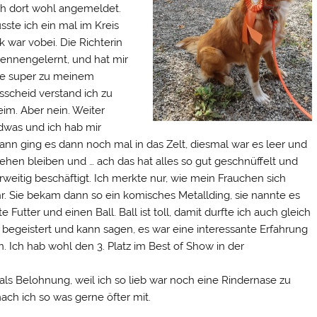
ch dort wohl angemeldet.
ste ich ein mal im Kreis
 war vobei. Die Richterin
kennengelernt, und hat mir
te super zu meinem
scheid verstand ich zu
im. Aber nein. Weiter
ndwas und ich hab mir
ann ging es dann noch mal in das Zelt, diesmal war es leer und
tehen bleiben und … ach das hat alles so gut geschnüffelt und
rweitig beschäftigt. Ich merkte nur, wie mein Frauchen sich
ihr. Sie bekam dann so ein komisches Metallding, sie nannte es
 Futter und einen Ball. Ball ist toll, damit durfte ich auch gleich
h begeistert und kann sagen, es war eine interessante Erfahrung
 Ich hab wohl den 3. Platz im Best of Show in der
ls Belohnung, weil ich so lieb war noch eine Rindernase zu
ch ich so was gerne öfter mit.