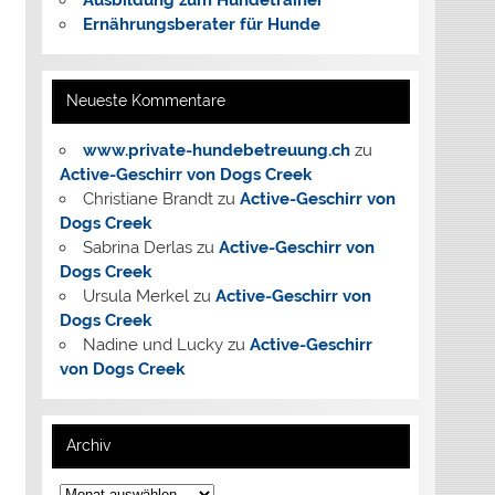
Ausbildung zum Hundetrainer
Ernährungsberater für Hunde
Neueste Kommentare
www.private-hundebetreuung.ch
zu
Active-Geschirr von Dogs Creek
Christiane Brandt
zu
Active-Geschirr von
Dogs Creek
Sabrina Derlas
zu
Active-Geschirr von
Dogs Creek
Ursula Merkel
zu
Active-Geschirr von
Dogs Creek
Nadine und Lucky
zu
Active-Geschirr
von Dogs Creek
Archiv
Archiv