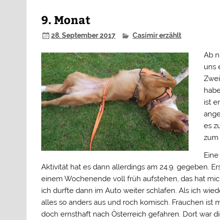
9. Monat
28. September 2017
Casimir erzählt
Ab nu
uns 
Zwei
habe
ist e
ange
es z
zum 
Eine
Aktivität hat es dann allerdings am 24.9. gegeben. E
einem Wochenende voll früh aufstehen, das hat mich
ich durfte dann im Auto weiter schlafen. Als ich wi
alles so anders aus und roch komisch. Frauchen ist 
doch ernsthaft nach Österreich gefahren. Dort war 