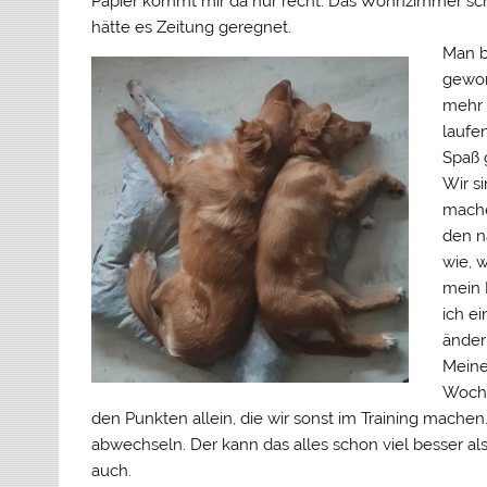
Papier kommt mir da nur recht. Das Wohnzimmer sc
hätte es Zeitung geregnet.
Man b
gewor
mehr 
laufe
Spaß 
Wir s
mache
den n
wie, 
mein 
ich ei
änder
Meine
Woche
den Punkten allein, die wir sonst im Training mache
abwechseln. Der kann das alles schon viel besser als
auch.