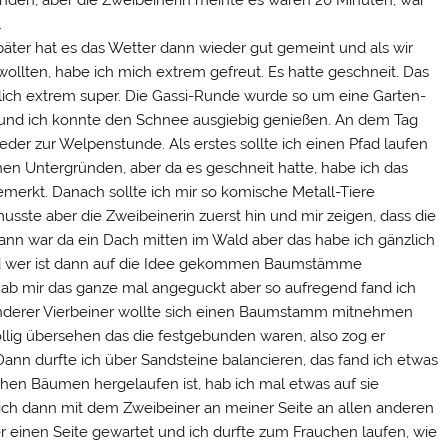
unden, aber die Zweibeinerin meinte es waren 20 Minuten, war
.
päter hat es das Wetter dann wieder gut gemeint und als wir
ollten, habe ich mich extrem gefreut. Es hatte geschneit. Das
rklich extrem super. Die Gassi-Runde wurde so um eine Garten-
t und ich konnte den Schnee ausgiebig genießen. An dem Tag
eder zur Welpenstunde. Als erstes sollte ich einen Pfad laufen
en Untergründen, aber da es geschneit hatte, habe ich das
gemerkt. Danach sollte ich mir so komische Metall-Tiere
sste aber die Zweibeinerin zuerst hin und mir zeigen, dass die
ann war da ein Dach mitten im Wald aber das habe ich gänzlich
end wer ist dann auf die Idee gekommen Baumstämme
ab mir das ganze mal angeguckt aber so aufregend fand ich
 anderer Vierbeiner wollte sich einen Baumstamm mitnehmen
öllig übersehen das die festgebunden waren, also zog er
ann durfte ich über Sandsteine balancieren, das fand ich etwas
en Bäumen hergelaufen ist, hab ich mal etwas auf sie
 ich dann mit dem Zweibeiner an meiner Seite an allen anderen
r einen Seite gewartet und ich durfte zum Frauchen laufen, wie