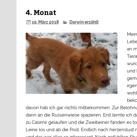
4. Monat
19. März 2018
Darwin erzählt
Mein
Lebe
an m
Tier
wurd
und 
gem
irge
wohl
bek
davon hab ich gar nichts mitbekommen. Zur Belohn
dann an die Russenwiese spazieren. Erst lernte ich d
zu Casimir gelaufen und die Zweibeiner fanden es tol
Leine los und ab die Post. Endlich nach herzenslust