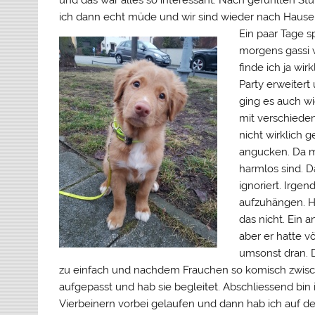
und das war alles so interessant. Nach gefühlten St
ich dann echt müde und wir sind wieder nach Hause
Ein paar Tage s
morgens gassi w
finde ich ja wi
Party erweiter
ging es auch wi
mit verschieden
nicht wirklich 
angucken. Da mu
harmlos sind. D
ignoriert. Irg
aufzuhängen. H
das nicht. Ein
aber er hatte v
umsonst dran. D
zu einfach und nachdem Frauchen so komisch zwisch
aufgepasst und hab sie begleitet. Abschliessend bin
Vierbeinern vorbei gelaufen und dann hab ich auf de