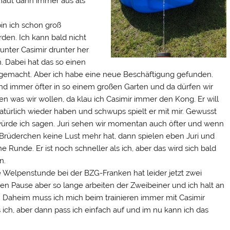
haut dann immer aus als
in ich schon groß
den. Ich kann bald nicht
unter Casimir drunter her
n. Dabei hat das so einen
gemacht. Aber ich habe eine neue Beschäftigung gefunden.
ind immer öfter in so einem großen Garten und da dürfen wir
n was wir wollen, da klau ich Casimir immer den Kong. Er will
atürlich wieder haben und schwups spielt er mit mir. Gewusst
würde ich sagen. Juri sehen wir momentan auch öfter und wenn
Brüderchen keine Lust mehr hat, dann spielen eben Juri und
ne Runde. Er ist noch schneller als ich, aber das wird sich bald
n.
 Welpenstunde bei der BZG-Franken hat leider jetzt zwei
n Pause aber so lange arbeiten der Zweibeiner und ich halt an
n. Daheim muss ich mich beim trainieren immer mit Casimir
 ich, aber dann pass ich einfach auf und im nu kann ich das