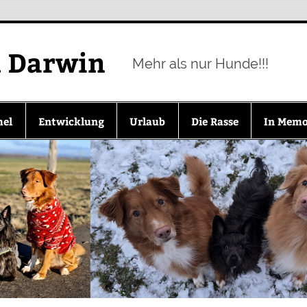
d Darwin
Mehr als nur Hunde!!!
mel
Entwicklung
Urlaub
Die Rasse
In Mem