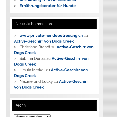
Ausbildung zum Hundetrainer
Ernährungsberater für Hunde
Neueste Kommentare
www.private-hundebetreuung.ch
zu
Active-Geschirr von Dogs Creek
Christiane Brandt
zu
Active-Geschirr von
Dogs Creek
Sabrina Derlas
zu
Active-Geschirr von
Dogs Creek
Ursula Merkel
zu
Active-Geschirr von
Dogs Creek
Nadine und Lucky
zu
Active-Geschirr
von Dogs Creek
Archiv
Archiv